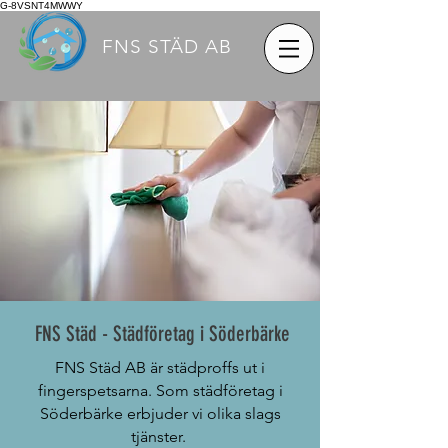
G-8VSNT4MWWY
FNS STÄD AB
FNS Städ - Städföretag i Söderbärke
FNS Städ AB är städproffs ut i
fingerspetsarna. Som städföretag i
Söderbärke erbjuder vi olika slags
tjänster.