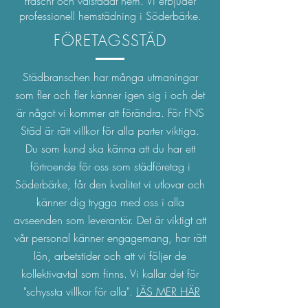
fräscht och välstädat hem. Vi erbjuder
professionell hemstädning i Söderbärke.
FÖRETAGSSTÄD
Städbranschen har många utmaningar
som fler och fler känner igen sig i och det
är något vi kommer att förändra. För FNS
Städ är rätt villkor för alla parter viktiga.
Du som kund ska känna att du har ett
förtroende för oss som städföretag i
Söderbärke, får den kvalitet vi utlovar och
känner dig trygga med oss i alla
avseenden som leverantör. Det är viktigt att
vår personal känner engagemang, har rätt
lön, arbetstider och att vi följer de
kollektivavtal som finns. Vi kallar det för
"schyssta villkor för alla".
LÄS MER HÄR