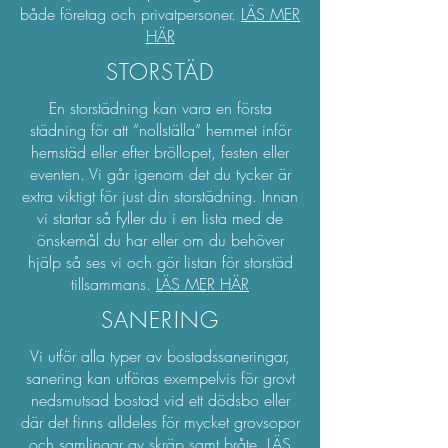
både företag och privatpersoner.
LÄS MER
HÄR
STORSTÄD
En storstädning kan vara en första
städning för att ”nollställa” hemmet inför
hemstäd eller efter bröllopet, festen eller
eventen. Vi går igenom det du tycker är
extra viktigt för just din storstädning. Innan
vi startar så fyller du i en lista med de
önskemål du har eller om du behöver
hjälp så ses vi och gör listan för storstäd
tillsammans.
LÄS MER HÄR
SANERING
Vi utför alla typer av bostadssaneringar,
sanering kan utföras exempelvis för grovt
nedsmutsad bostad vid ett dödsbo eller
där det finns alldeles för mycket grovsopor
och samlingar av skräp samt bråte.
LÄS