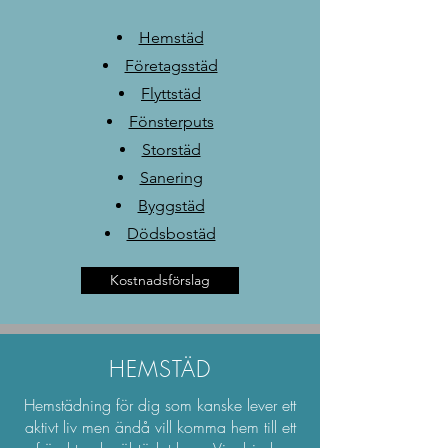
Hemstäd
Företagsstäd
Flyttstäd
Fönsterputs
Storstäd
Sanering
Byggstäd
Dödsbostäd
Kostnadsförslag
HEMSTÄD
Hemstädning för dig som kanske lever ett
aktivt liv men ändå vill komma hem till ett