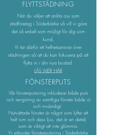
FLYTTSTÄDNING
När du väljer att anlita oss som
städföretag i Söderbärke så vill vi göra
det så enkelt som möjligt för dig som
kund.
Vi tar därför ett helhetsansvar över
städningen så att du kan fokusera på att
flytta in i din nya bostad.
LÄS MER HÄR
FÖNSTERPUTS
Vår fönsterputsning inkluderar både puts
och rengöring av samtliga fönster både ut
och invändigt.
Nytvättade fönster är något som lyfter ett
helt rum och dess ljus, det är en detalj
som är viktigt att inte glömma.
​Vi erbjuder fönsterputsning i
Söderbärke