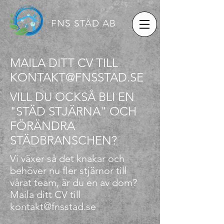
G-8VSNT4MWWY
FNS STÄD AB
MAILA DITT CV TILL
KONTAKT@FNSSTAD.SE
VILL DU OCKSÅ BLI EN
"STÄD STJÄRNA" OCH
FÖRÄNDRA
STÄDBRANSCHEN?
Vi växer så det knakar och
behöver nu fler stjärnor till
vårat team, är du en av dom?
Maila ditt CV till
kontakt@fnsstad.se