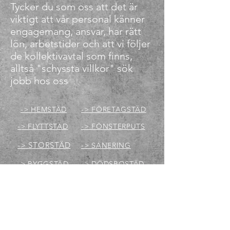
Tycker du som oss att det är
viktigt att vår personal känner
engagemang, ansvar, har rätt
lön, arbetstider och att vi följer
de kollektivavtal som finns,
alltså "schyssta villkor" sök
jobb hos oss
-> HEMSTÄD
-> FÖRETAGSTÄD
-> FLYTTSTÄD
-> FÖNSTERPUTS
-> STORSTÄD
-> SANERING
-> BYGGSTÄD
-> DÖDSBOSTÄD
FNS STÄD AB
Sturevägen 11
73742 Fagersta
E-post:
kontakt@fnsstad.se
076-0212665
Telnr: